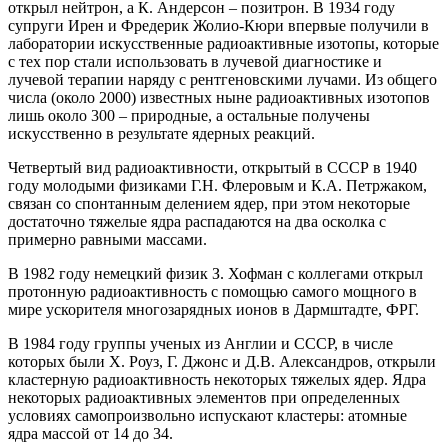
открыл нейтрон, а К. Андерсон – позитрон. В 1934 году
супруги Ирен и Фредерик Жолио-Кюри впервые получили в
лаборатории искусственные радиоактивные изотопы, которые
с тех пор стали использовать в лучевой диагностике и
лучевой терапии наряду с рентгеновскими лучами. Из общего
числа (около 2000) известных ныне радиоактивных изотопов
лишь около 300 – природные, а остальные получены
искусственно в результате ядерных реакций.
Четвертый вид радиоактивности, открытый в СССР в 1940
году молодыми физиками Г.Н. Флеровым и К.А. Петржаком,
связан со спонтанным делением ядер, при этом некоторые
достаточно тяжелые ядра распадаются на два осколка с
примерно равными массами.
В 1982 году немецкий физик З. Хофман с коллегами открыл
протонную радиоактивность с помощью самого мощного в
мире ускорителя многозарядных ионов в Дармштадте, ФРГ.
В 1984 году группы ученых из Англии и СССР, в числе
которых были X. Роуз, Г. Джонс и Д.В. Александров, открыли
кластерную радиоактивность некоторых тяжелых ядер. Ядра
некоторых радиоактивных элементов при определенных
условиях самопроизвольно испускают кластеры: атомные
ядра массой от 14 до 34.