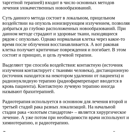
таргетной терапией) входит в число основных методов
лечения злокачественных новообразований.
Суть данного метода состоит в локальном, прицельном
воздействии на опухоль ионизирующим излучением, позволяя
добраться до глубоко расположенных новообразований. При
данном методе страдают и здоровые ткани, находящиеся
рядом с опухолью. Однако нормальная клетка через какое-то
время после облучения восстанавливается. А вот раковая
клетка получает критичные повреждения и погибает. В этом
состоят и принцип, и цель лучевой терапии.
Выделяют три способа воздействия: контактную (источник
излучения контактирует с тканями человека), дистанционную
(источник находится на некотором удалении от пациента) и
радионуклидную терапию (радиофармпрепарат вводится в
кровь пациента). Контактную лучевую терапию иногда
называют брахитерапией.
Радиотерапия используется в основном для лечения второй и
третьей стадий рака разных локализаций. На начальной
стадии рака «золотым стандартом» – является хирургическое
лечение. А уже потом при необходимости врачи используют и
химиотерапию, и радиотерапию.