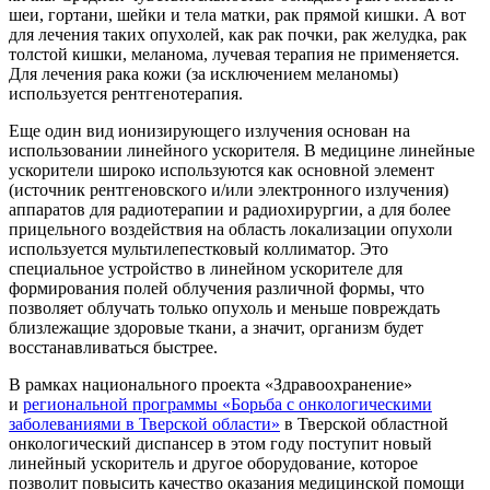
шеи, гортани, шейки и тела матки, рак прямой кишки. А вот
для лечения таких опухолей, как рак почки, рак желудка, рак
толстой кишки, меланома, лучевая терапия не применяется.
Для лечения рака кожи (за исключением меланомы)
используется рентгенотерапия.
Еще один вид ионизирующего излучения основан на
использовании линейного ускорителя. В медицине линейные
ускорители широко используются как основной элемент
(источник рентгеновского и/или электронного излучения)
аппаратов для радиотерапии и радиохирургии, а для более
прицельного воздействия на область локализации опухоли
используется мультилепестковый коллиматор. Это
специальное устройство в линейном ускорителе для
формирования полей облучения различной формы, что
позволяет облучать только опухоль и меньше повреждать
близлежащие здоровые ткани, а значит, организм будет
восстанавливаться быстрее.
В рамках национального проекта «Здравоохранение»
и
региональной программы «Борьба с онкологическими
заболеваниями в Тверской области»
в Тверской областной
онкологический диспансер в этом году поступит новый
линейный ускоритель и другое оборудование, которое
позволит повысить качество оказания медицинской помощи