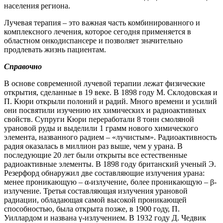
населения региона.
Лучевая терапия – это важная часть комбинированного и
комплексного лечения, которое сегодня применяется в
областном онкодиспансере и позволяет значительно
продлевать жизнь пациентам.
Справочно
В основе современной лучевой терапии лежат физические
открытия, сделанные в 19 веке. В 1898 году М. Склодовская и
П. Кюри открыли полоний и радий. Много времени и усилий
они посвятили изучению их химических и радиоактивных
свойств. Супруги Кюри переработали 8 тонн смоляной
урановой руды и выделили 1 грамм нового химического
элемента, названного радием – «лучистым». Радиоактивность
радия оказалась в миллион раз выше, чем у урана. В
последующие 20 лет были открыты все естественные
радиоактивные элементы. В 1898 году британский ученый Э.
Резерфорд обнаружил две составляющие излучения урана:
менее проникающую – α-излучение, более проникающую – β-
излучение. Третья составляющая излучения урановой
радиации, обладающая самой высокой проникающей
способностью, была открыта позже, в 1900 году, П.
Уиллардом и названа γ-излучением. В 1932 году Д. Чедвик