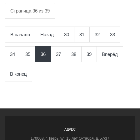
Страница 36 из 39
В начало
Назад
30
31
32
33
34
35
36
37
38
39
Вперёд
В конец
АДРЕС
170008, г. Тверь, ул. 15 лет Октября, д. 57/37